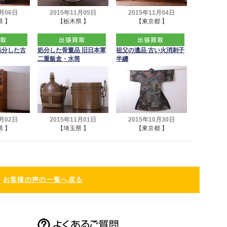
1月06日
2015年11月05日
2015年11月04日
 】
【栃木県 】
【東京都 】
処分した古
処分した骨董品 旧日本軍
祖父の遺品 古い火消刺子
二重飯盒・水筒
半纏
2015年11月01日
1月02日
2015年10月30日
【埼玉県 】
 】
【東京都 】
お客様の声の一覧へ戻る