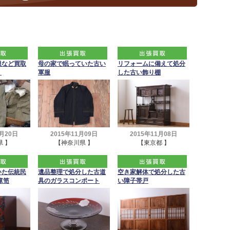
服など買取
母の家で眠っていた古い
リフォームに備えて処分
。
軍服
した古い飾り棚
1月20日
2015年11月09日
2015年11月08日
 】
【神奈川県 】
【東京都 】
いた伝統民
遺品整理で処分した古道
空き家解体で処分した古
箪笥
具のガラスコンポート
い障子帯戸