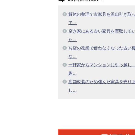
解体の整理で古家具を沢山引き取
て…
空き家にある古い家具を買取して
た…
お店の改業で使わなくなった古い
な…
一軒家からマンションに引っ越
趣…
店舗改装のため傷んだ家具を売り
し…