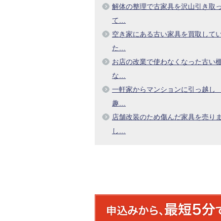
解体の整理で古家具を沢山引き取
て…
空き家にある古い家具を買取して
た…
お店の改業で使わなくなった古い
な…
一軒家からマンションに引っ越
趣…
店舗改装のため傷んだ家具を売り
し…